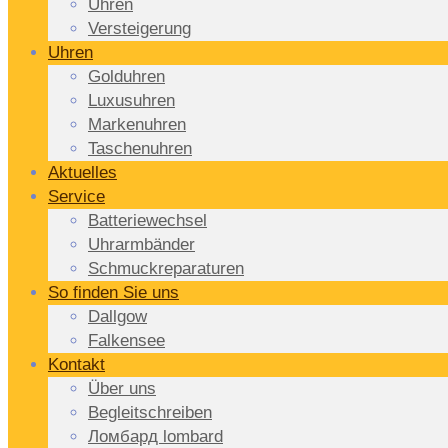
Uhren
Versteigerung
Uhren
Golduhren
Luxusuhren
Markenuhren
Taschenuhren
Aktuelles
Service
Batteriewechsel
Uhrarmbänder
Schmuckreparaturen
So finden Sie uns
Dallgow
Falkensee
Kontakt
Über uns
Begleitschreiben
Ломбард lombard