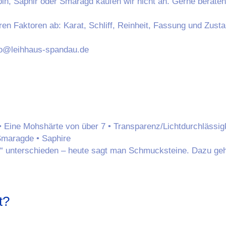
in, Saphir oder Smaragd kaufen wir nicht an. Gerne beraten
n Faktoren ab: Karat, Schliff, Reinheit, Fassung und Zusta
nfo@leihhaus-spandau.de
 • Eine Mohshärte von über 7 • Transparenz/Lichtdurchlässi
Smaragde • Saphire
“ unterschieden – heute sagt man Schmucksteine. Dazu gehö
t?