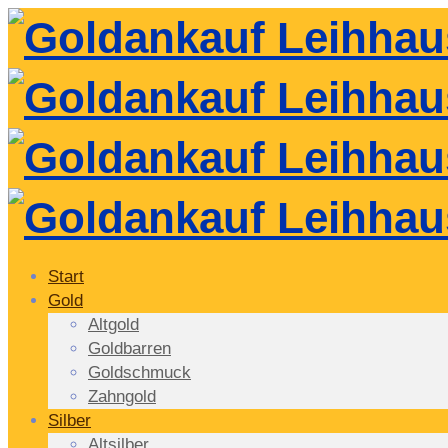
Start
Gold
Altgold
Goldbarren
Goldschmuck
Zahngold
Silber
Altsilber