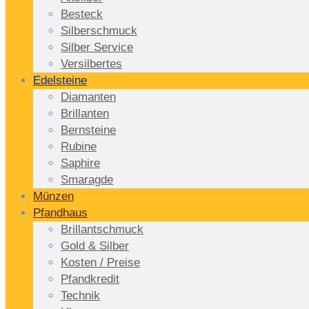
Besteck
Silberschmuck
Silber Service
Versilbertes
Edelsteine
Diamanten
Brillanten
Bernsteine
Rubine
Saphire
Smaragde
Münzen
Pfandhaus
Brillantschmuck
Gold & Silber
Kosten / Preise
Pfandkredit
Technik