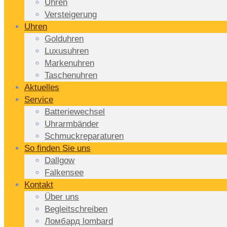
Uhren
Versteigerung
Uhren
Golduhren
Luxusuhren
Markenuhren
Taschenuhren
Aktuelles
Service
Batteriewechsel
Uhrarmbänder
Schmuckreparaturen
So finden Sie uns
Dallgow
Falkensee
Kontakt
Über uns
Begleitschreiben
Ломбард lombard