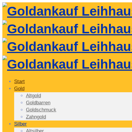
Start
Gold
Altgold
Goldbarren
Goldschmuck
Zahngold
Silber
Altsilber