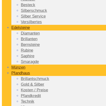
Besteck
Silberschmuck
Silber Service
Versilbertes
Edelsteine
Diamanten
Brillanten
Bernsteine
Rubine
Saphire
Smaragde
Münzen
Pfandhaus
Brillantschmuck
Gold & Silber
Kosten / Preise
Pfandkredit
Technik