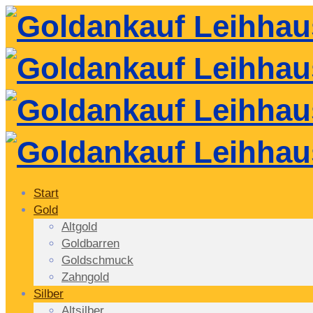
Start
Gold
Altgold
Goldbarren
Goldschmuck
Zahngold
Silber
Altsilber