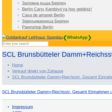
Заложна къща Берлин
Berlin Çarşı Kambiyo’ya hoş geldiniz!
Casa de amanet Berlin
Зајмљиваоница Берлин
Pawnshop Berlin
❮
❯
WhatsApp
SCL Brunsbütteler Damm+Reichss
Home
Verkauf direkt von Zuhause
SCL Brunsbütteler Damm+Reichsstr. Gesamt Einna
SCL Brunsbütteler Damm+Reichsstr. Gesamt Einnahmen 
Impressum