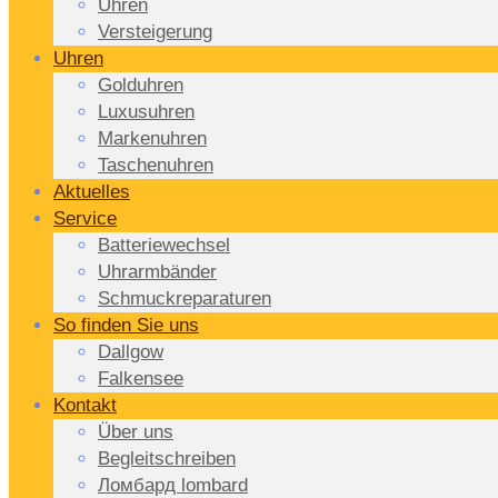
Uhren
Versteigerung
Uhren
Golduhren
Luxusuhren
Markenuhren
Taschenuhren
Aktuelles
Service
Batteriewechsel
Uhrarmbänder
Schmuckreparaturen
So finden Sie uns
Dallgow
Falkensee
Kontakt
Über uns
Begleitschreiben
Ломбард lombard