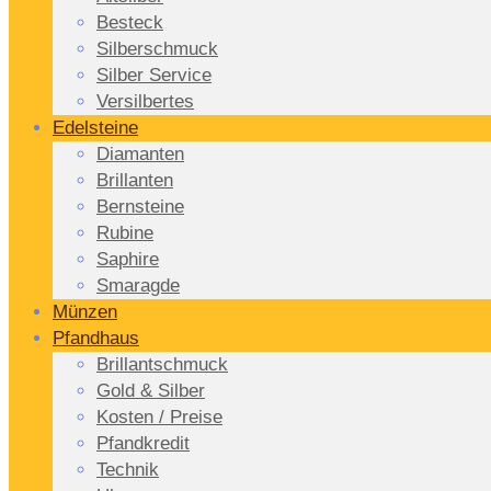
Besteck
Silberschmuck
Silber Service
Versilbertes
Edelsteine
Diamanten
Brillanten
Bernsteine
Rubine
Saphire
Smaragde
Münzen
Pfandhaus
Brillantschmuck
Gold & Silber
Kosten / Preise
Pfandkredit
Technik